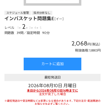
スケジュール管理
採点分析なし
インバスケット問題集E
［
イー
］
2
レベル
1
3
4
5
問題数
39問
／
設定時間
90分
2,068
円（税込）
税抜価格：1,880円
カートに追加
最短発送日
2026年08月10日 月曜日
本日から2026年08月10日16時までに
注文が完了した場合
※最短発送日や受注時間などは変更になる場合があります。下記の注文・配送関連の
お知らせを必ずご覧ください。