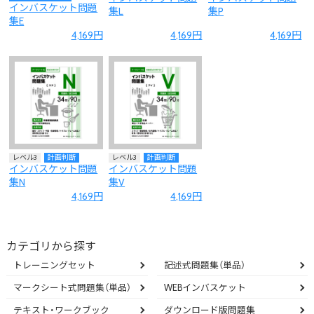
インバスケット問題
集L
集P
集E
4,169円
4,169円
4,169円
レベル3
計画判断
レベル3
計画判断
インバスケット問題
インバスケット問題
集N
集V
4,169円
4,169円
カテゴリから探す
トレーニングセット
記述式問題集（単品）
マークシート式問題集（単品）
WEBインバスケット
テキスト・ワークブック
ダウンロード版問題集