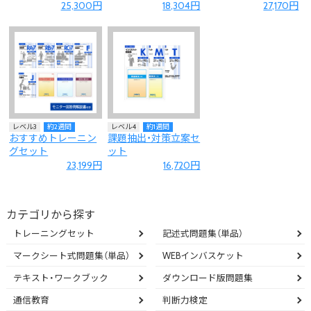
25,300円
18,304円
27,170円
レベル3
約2週間
レベル4
約1週間
おすすめトレーニン
課題抽出・対策立案セ
グセット
ット
23,199円
16,720円
カテゴリから探す
トレーニングセット
記述式問題集（単品）
マークシート式問題集（単品）
WEBインバスケット
テキスト・ワークブック
ダウンロード版問題集
通信教育
判断力検定