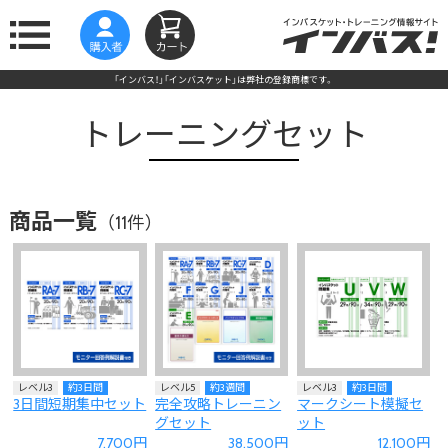
「インバス！」「インバスケット」は弊社の登録商標です。
トレーニングセット
商品一覧
（11件）
レベル3
約3日間
レベル5
約3週間
レベル3
約3日間
3日間短期集中セット
完全攻略トレーニン
マークシート模擬セ
グセット
ット
7,700円
38,500円
12,100円