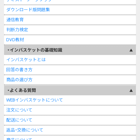
（Web）
ダウンロード版問題集
通信教育
5.提供の任意性について
判断力検定
個人情報をご提供頂くことは任意ですが、当社が提供をお
願いする個人情報をご提供頂けない場合、当該の業務遂行
DVD教材
ができなくなる等の不利益を被ることがございます。
インバスケットの基礎知識
6.各種対応後の個人情報の取扱いについて
インバスケットとは
ご提供頂いた個人情報は、当社の個人情報保護マネジメン
回答の書き方
トシステムに則り、適切に管理し廃棄させて頂きます。
商品の選び方
よくある質問
WEBインバスケットについて
注文について
配送について
返品・交換について
商品について