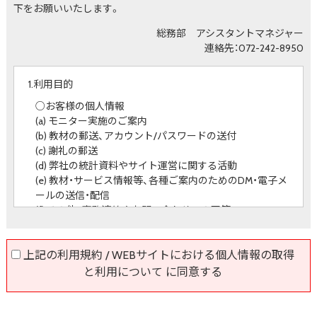
下をお願いいたします。
総務部 アシスタントマネジャー
連絡先：072-242-8950
1.利用目的
○お客様の個人情報
(a) モニター実施のご案内
(b) 教材の郵送、アカウント/パスワードの送付
(c) 謝礼の郵送
(d) 弊社の統計資料やサイト運営に関する活動
(e) 教材・サービス情報等、各種ご案内のためのDM・電子メ
ールの送信・配信
(f) その他、事務連絡やお問い合わせへの回答
○Cookie等により収集したサイト閲覧者の閲覧履歴に関す
る情報
上記の利用規約 / WEBサイトにおける個人情報の取得
(a) 当社サービスに関する広告の表示のため
と利用について に同意する
(b) 当社サービスの利用状況の調査、サービス改善、新規サ
ービスの開発のため