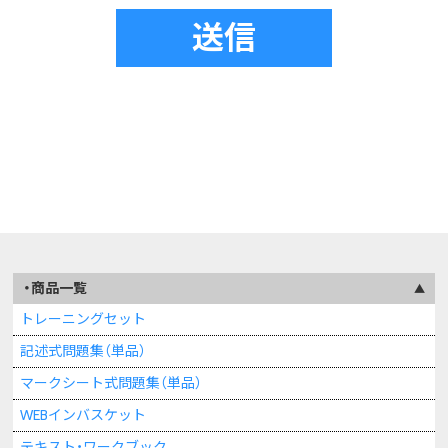
2.第三者への提供
ご提供頂いた個人情報は、法令による場合を除き第三者提
供は致しません。
3.外部委託
ご提供頂いた個人情報は、利用目的を達成する範囲内で、当
社の委託先選定基準を満たした委託先へ外部委託すること
がございます。
4.個人情報に対する本人の権利
ご提供頂いた個人情報の利用目的の通知、開示、内容の訂
正、追加又は削除、利用の停止、消去及び第三者への提供の
商品一覧
停止、第三者提供記録の開示等を求められる場合、遅滞なく
これに対応致します。下記までお問い合わせ下さい。
トレーニングセット
①窓口：株式会社インバスケット研究所 個人情報お問い
記述式問題集（単品）
合わせ窓口
マークシート式問題集（単品）
②連絡先：（電話番号） 072-242-8950
WEBインバスケット
（電子メール）privacy@inbasket.co.jp
③開示手続きについて：https://www.inbasket.co.jp/privacy/
テキスト・ワークブック